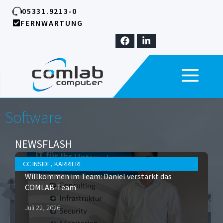
Zum
05331.9213-0
Inhalt
FERNWARTUNG
springen
ME
Software
NEWSFLASH
CC INSIDE
,
KARRIERE
Willkommen im Team: Daniel verstärkt das
COMLAB-Team
Juli 22, 2026