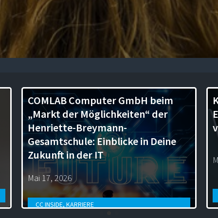
COMLAB Computer GmbH beim
K
„Markt der Möglichkeiten“ der
E
Henriette-Breymann-
v
Gesamtschule: Einblicke in Deine
Zukunft in der IT
M
Mai 17, 2026
CC INSIDE
,
KARRIERE