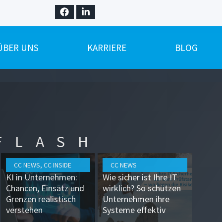
ÜBER UNS
KARRIERE
BLOG
NETZWERKTECHNIK
FLASH
SERVERLÖSUNGEN
CC NEWS
,
CC INSIDE
CC NEWS
PC-ARBEITSPLÄTZE
KI in Unternehmen:
Wie sicher ist Ihre IT
Chancen, Einsatz und
wirklich? So schützen
Grenzen realistisch
Unternehmen ihre
BERATUNG UND
SERVICE
verstehen
Systeme effektiv