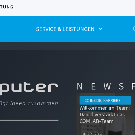
RTUNG
SERVICE & LEISTUNGEN
FIREWALL
MICROSOFT 365
NEWS
VIRENSCHUTZ
MANAGED SERVICE
CC INSIDE
,
KARRIERE
fügt ideen zusammen
MULTI-FAKTOR-
NETZWERKTECHNIK
Willkommen im Team:
AUTHENTIFIZIERUNG
Daniel verstärkt das
COMLAB-Team
IT-MONITORING
Juli 22, 2026