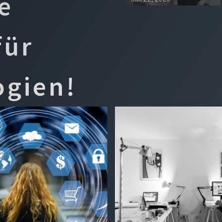
e
für
ogien!