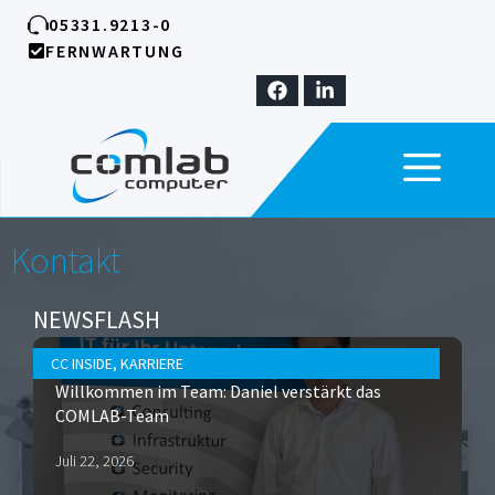
Zum
05331.9213-0
Inhalt
FERNWARTUNG
springen
ME
Kontakt
NEWSFLASH
CC INSIDE
,
KARRIERE
Willkommen im Team: Daniel verstärkt das
COMLAB-Team
Juli 22, 2026