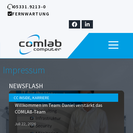
Zum
05331.9213-0
Inhalt
FERNWARTUNG
springen
ME
Impressum
NEWSFLASH
CC INSIDE
,
KARRIERE
Willkommen im Team: Daniel verstärkt das
COMLAB-Team
Juli 22, 2026